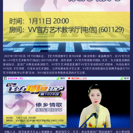
 2021年1月11日讯 1月11日晚8点，【官方明星教学】第1028课《傣乡情歌》傣族舞技巧，在VV官方活
动->VV官方艺术教学厅[电信] (601129)开课。指导老师：VV官方明星教学团队-天天，为大家普及舞蹈
基础知识，提高广大网友的表演技巧。VV官方艺术团是直属于VV官方宣传部的艺术团体，为综合展示
VV社区 才艺明星，打造专业艺术团队，公开招募各类才艺之星，VV官方宣传部面向互联网开放进行“VV
官方明星教学公开课”活动，为VV娱乐社区培养更多优异的才艺之星。
 当晚八点，指导老师天天走上视频舞台，舞蹈指导◇┊天天：来自美丽的广西绿城南宁，自小爱好唱